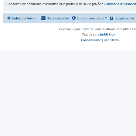
Consulter les conditions d’utilisation et la politique de la vie privée :
Conditions d’utilisation
Index du forum
Nous contacter
Qui sommes-nous ?
Supprimer les
Développé par
phpBB
® Forum Software © phpBB Limi
Traduit par
phpBB-fr.com
Confidentialité
|
Conditions