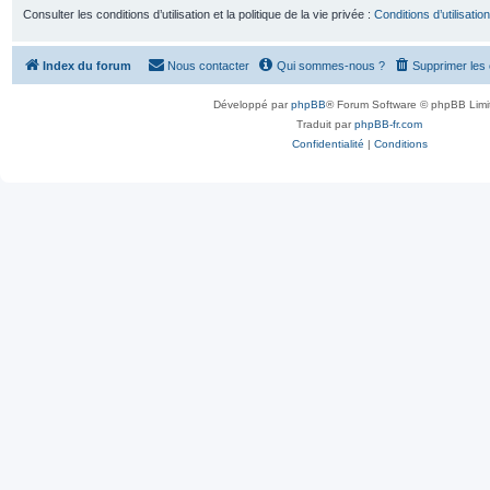
Consulter les conditions d’utilisation et la politique de la vie privée :
Conditions d’utilisation
Index du forum
Nous contacter
Qui sommes-nous ?
Supprimer les
Développé par
phpBB
® Forum Software © phpBB Limi
Traduit par
phpBB-fr.com
Confidentialité
|
Conditions