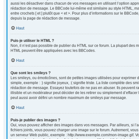
aussi les désactiver dans chacun de vos messages en utilisant l’option appr
rédaction de message. Le BBCode lui-même est similaire au style HTML, mai
entre crochets [ et ] plutôt que < et >. Pour plus d’informations sur le BBCod
depuis la page de rédaction de message.
Haut
Puis-je utiliser le HTML ?
Non, il n’est pas possible de publier du HTML sur ce forum. La plupart des 
HTML peuvent être appliquées avec les BBCodes.
Haut
Que sont les smileys ?
Les smileys, ou émoticônes, sont de petites images utilisées pour exprimer
simple, exemple : :) signifie joyeux, :( signifie triste. La liste complète des sm
rédaction de message. Essayez toutefois de ne pas en abuser. Ils peuvent
illisible et un modérateur peut décider de les retirer ou simplement d’efface
peut aussi avoir défini un nombre maximum de smileys par message.
Haut
Puis-je publier des images ?
Oui, vous pouvez afficher des images dans vos messages. Par ailleurs, si l’a
fichiers joints, vous pouvez charger une image sur le forum. Autrement, vou
un serveur Web public, exemple : http://www.exemple.com/mon-image.gif. Vo