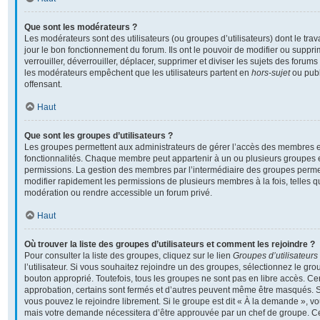
Que sont les modérateurs ?
Les modérateurs sont des utilisateurs (ou groupes d’utilisateurs) dont le travai
jour le bon fonctionnement du forum. Ils ont le pouvoir de modifier ou supp
verrouiller, déverrouiller, déplacer, supprimer et diviser les sujets des foru
les modérateurs empêchent que les utilisateurs partent en
hors-sujet
ou publ
offensant.
Haut
Que sont les groupes d’utilisateurs ?
Les groupes permettent aux administrateurs de gérer l’accès des membres et
fonctionnalités. Chaque membre peut appartenir à un ou plusieurs groupes 
permissions. La gestion des membres par l’intermédiaire des groupes perme
modifier rapidement les permissions de plusieurs membres à la fois, telles 
modération ou rendre accessible un forum privé.
Haut
Où trouver la liste des groupes d’utilisateurs et comment les rejoindre ?
Pour consulter la liste des groupes, cliquez sur le lien
Groupes d’utilisateurs
l’utilisateur. Si vous souhaitez rejoindre un des groupes, sélectionnez le grou
bouton approprié. Toutefois, tous les groupes ne sont pas en libre accès. C
approbation, certains sont fermés et d’autres peuvent même être masqués. Si 
vous pouvez le rejoindre librement. Si le groupe est dit « À la demande », v
mais votre demande nécessitera d’être approuvée par un chef de groupe. 