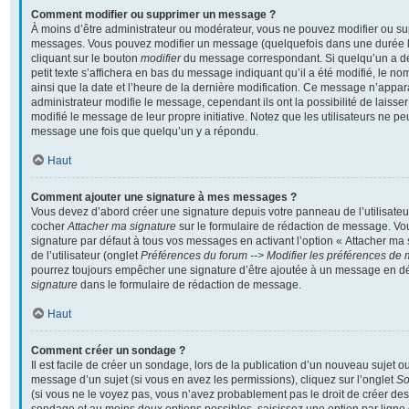
Comment modifier ou supprimer un message ?
À moins d’être administrateur ou modérateur, vous ne pouvez modifier ou s
messages. Vous pouvez modifier un message (quelquefois dans une durée li
cliquant sur le bouton
modifier
du message correspondant. Si quelqu’un a d
petit texte s’affichera en bas du message indiquant qu’il a été modifié, le nom
ainsi que la date et l’heure de la dernière modification. Ce message n’appar
administrateur modifie le message, cependant ils ont la possibilité de laisser
modifié le message de leur propre initiative. Notez que les utilisateurs ne 
message une fois que quelqu’un y a répondu.
Haut
Comment ajouter une signature à mes messages ?
Vous devez d’abord créer une signature depuis votre panneau de l’utilisateu
cocher
Attacher ma signature
sur le formulaire de rédaction de message. Vo
signature par défaut à tous vos messages en activant l’option « Attacher ma
de l’utilisateur (onglet
Préférences du forum --> Modifier les préférences de
pourrez toujours empêcher une signature d’être ajoutée à un message en d
signature
dans le formulaire de rédaction de message.
Haut
Comment créer un sondage ?
Il est facile de créer un sondage, lors de la publication d’un nouveau sujet o
message d’un sujet (si vous en avez les permissions), cliquez sur l’onglet
S
(si vous ne le voyez pas, vous n’avez probablement pas le droit de créer des 