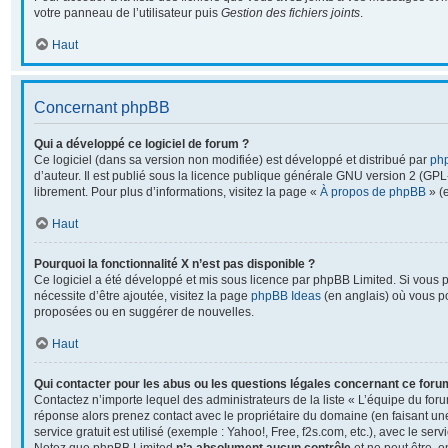
votre panneau de l’utilisateur puis
Gestion des fichiers joints
.
Haut
Concernant phpBB
Qui a développé ce logiciel de forum ?
Ce logiciel (dans sa version non modifiée) est développé et distribué par
ph
d’auteur. Il est publié sous la licence publique générale GNU version 2 (GPL-2
librement. Pour plus d’informations, visitez la page «
À propos de phpBB
» (e
Haut
Pourquoi la fonctionnalité X n’est pas disponible ?
Ce logiciel a été développé et mis sous licence par phpBB Limited. Si vous 
nécessite d’être ajoutée, visitez la page
phpBB Ideas
(en anglais) où vous p
proposées ou en suggérer de nouvelles.
Haut
Qui contacter pour les abus ou les questions légales concernant ce foru
Contactez n’importe lequel des administrateurs de la liste « L’équipe du foru
réponse alors prenez contact avec le propriétaire du domaine (en faisant u
service gratuit est utilisé (exemple : Yahoo!, Free, f2s.com, etc.), avec le se