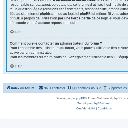
Notez que phpBB Limited
n’a absolument aucun contrôle
et ne peut être, 
responsable sur
comment
,
où
ou
par qui
ce forum est utilisé. Il est inutile 
toute question légale (cessions et désistements, responsabilité, propos diffa
liée
au site Internet phpbb.com ou au logiciel phpBB lui-même. Si vous adre
phpBB à propos de l’utilisation
par une tierce partie
de ce logiciel vous dev
très courte voire à aucune réponse du tout.
Haut
Comment puis-je contacter un administrateur du forum ?
Pour l’ensemble des utilisateurs du forum, vous pouvez utiliser le lien « Nous
activé par un administrateur.
Pour les membres du forum, vous pouvez également utiliser le lien « L’équip
Haut
Index du forum
Nous contacter
Qui sommes-nous ?
Supprimer les
Développé par
phpBB
® Forum Software © phpBB Limi
Traduit par
phpBB-fr.com
Confidentialité
|
Conditions