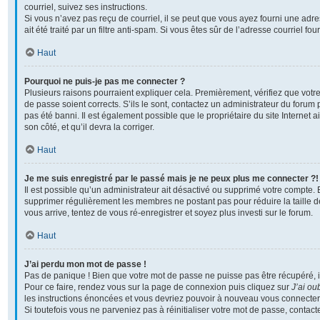
courriel, suivez ses instructions.
Si vous n’avez pas reçu de courriel, il se peut que vous ayez fourni une adre
ait été traité par un filtre anti-spam. Si vous êtes sûr de l’adresse courriel fo
Haut
Pourquoi ne puis-je pas me connecter ?
Plusieurs raisons pourraient expliquer cela. Premièrement, vérifiez que votre
de passe soient corrects. S’ils le sont, contactez un administrateur du forum 
pas été banni. Il est également possible que le propriétaire du site Internet a
son côté, et qu’il devra la corriger.
Haut
Je me suis enregistré par le passé mais je ne peux plus me connecter ?!
Il est possible qu’un administrateur ait désactivé ou supprimé votre compte. En
supprimer régulièrement les membres ne postant pas pour réduire la taille d
vous arrive, tentez de vous ré-enregistrer et soyez plus investi sur le forum.
Haut
J’ai perdu mon mot de passe !
Pas de panique ! Bien que votre mot de passe ne puisse pas être récupéré, il p
Pour ce faire, rendez vous sur la page de connexion puis cliquez sur
J’ai ou
les instructions énoncées et vous devriez pouvoir à nouveau vous connecter
Si toutefois vous ne parveniez pas à réinitialiser votre mot de passe, contac