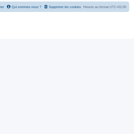
ter
Qui sommes-nous ?
Supprimer les cookies
Heures au format
UTC+02:00