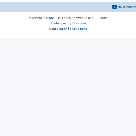
Nous contac
Développé par
phpBB
® Forum Software © phpBB Limited
Traduit par
phpBB-fr.com
Confidentialité
|
Conditions