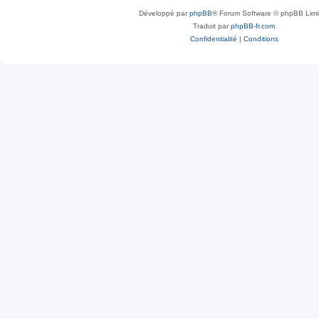
Développé par
phpBB
® Forum Software © phpBB Limi
Traduit par
phpBB-fr.com
Confidentialité
|
Conditions