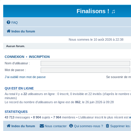
Finalisons ! ♫
FAQ
Index du forum
Nous sommes le 10 août 2026 à 22:38
Aucun forum.
CONNEXION
•
INSCRIPTION
Nom d’utilisateur :
Mot de passe :
J’ai oublié mon mot de passe
Se souvenir de m
QUI EST EN LIGNE
Au total il y a
22
utilisateurs en ligne : 0 inscrit, 0 invisible et 22 invités (d’après le nombre
minutes)
Le record du nombre d’utilisateurs en ligne est de
862
, le 26 juin 2026 à 09:28
STATISTIQUES
43 713
messages •
8 904
sujets •
7 964
membres • L’utilisateur inscrit le plus récent est
w
Index du forum
Nous contacter
Qui sommes-nous ?
Supprimer les