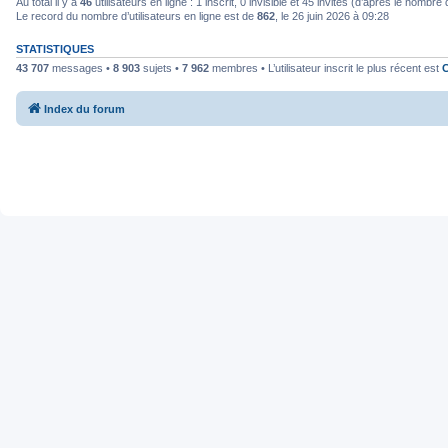
Au total il y a
46
utilisateurs en ligne : 1 inscrit, 0 invisible et 45 invités (d’après le nombre
Le record du nombre d’utilisateurs en ligne est de
862
, le 26 juin 2026 à 09:28
STATISTIQUES
43 707
messages •
8 903
sujets •
7 962
membres • L’utilisateur inscrit le plus récent est
Index du forum