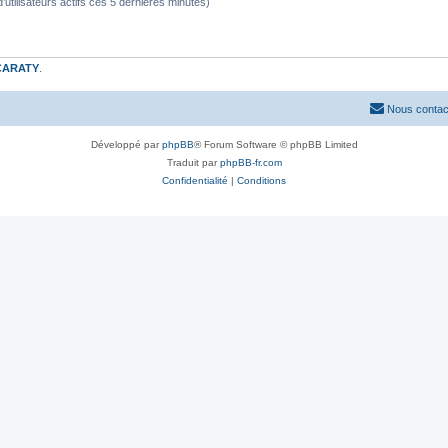
 d’utilisateurs actifs ces 5 dernières minutes)
CARATY
.
Nous contac
Développé par
phpBB
® Forum Software © phpBB Limited
Traduit par
phpBB-fr.com
Confidentialité
|
Conditions