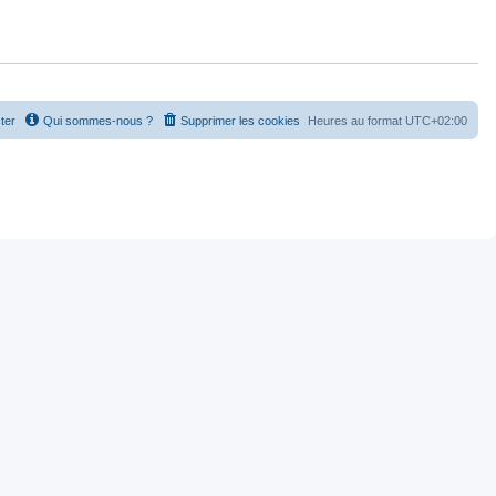
ter
Qui sommes-nous ?
Supprimer les cookies
Heures au format
UTC+02:00