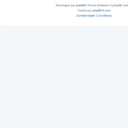
Développé par
phpBB
® Forum Software © phpBB Limi
Traduit par
phpBB-fr.com
Confidentialité
|
Conditions