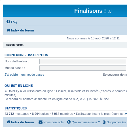
Finalisons ! ♫
FAQ
Index du forum
Nous sommes le 10 août 2026 à 12:11
Aucun forum.
CONNEXION
•
INSCRIPTION
Nom d’utilisateur :
Mot de passe :
J’ai oublié mon mot de passe
Se souvenir de m
QUI EST EN LIGNE
Au total il y a
20
utilisateurs en ligne : 1 inscrit, 0 invisible et 19 invités (d’après le nombre
minutes)
Le record du nombre d’utilisateurs en ligne est de
862
, le 26 juin 2026 à 09:28
STATISTIQUES
43 712
messages •
8 904
sujets •
7 964
membres • L’utilisateur inscrit le plus récent est
w
Index du forum
Nous contacter
Qui sommes-nous ?
Supprimer les