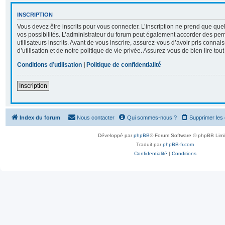
INSCRIPTION
Vous devez être inscrits pour vous connecter. L’inscription ne prend que q
vos possibilités. L’administrateur du forum peut également accorder des per
utilisateurs inscrits. Avant de vous inscrire, assurez-vous d’avoir pris conna
d’utilisation et de notre politique de vie privée. Assurez-vous de bien lire tou
Conditions d’utilisation
|
Politique de confidentialité
Inscription
Index du forum
Nous contacter
Qui sommes-nous ?
Supprimer les
Développé par
phpBB
® Forum Software © phpBB Limi
Traduit par
phpBB-fr.com
Confidentialité
|
Conditions