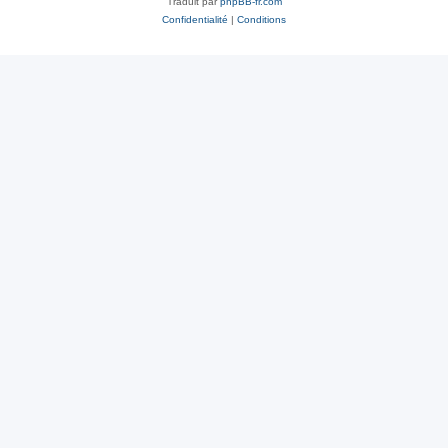
Traduit par
phpBB-fr.com
Confidentialité
|
Conditions