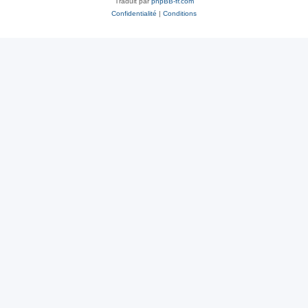
Traduit par
phpBB-fr.com
Confidentialité
|
Conditions