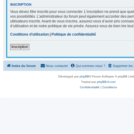
INSCRIPTION
Vous devez être inscrits pour vous connecter. L’inscription ne prend que q
vos possibilités. L’administrateur du forum peut également accorder des per
utilisateurs inscrits. Avant de vous inscrire, assurez-vous d’avoir pris conna
d’utilisation et de notre politique de vie privée. Assurez-vous de bien lire tou
Conditions d’utilisation
|
Politique de confidentialité
Inscription
Index du forum
Nous contacter
Qui sommes-nous ?
Supprimer les
Développé par
phpBB
® Forum Software © phpBB Limi
Traduit par
phpBB-fr.com
Confidentialité
|
Conditions