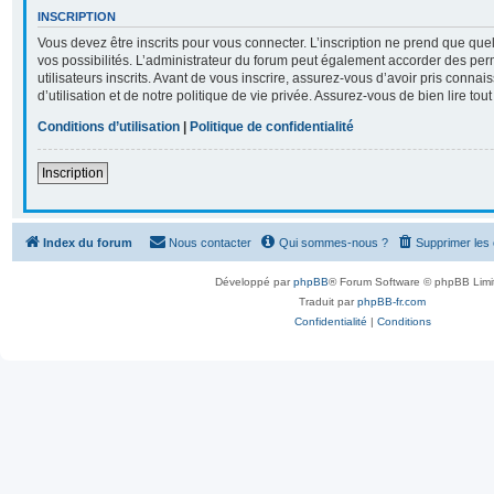
INSCRIPTION
Vous devez être inscrits pour vous connecter. L’inscription ne prend que q
vos possibilités. L’administrateur du forum peut également accorder des per
utilisateurs inscrits. Avant de vous inscrire, assurez-vous d’avoir pris conna
d’utilisation et de notre politique de vie privée. Assurez-vous de bien lire tou
Conditions d’utilisation
|
Politique de confidentialité
Inscription
Index du forum
Nous contacter
Qui sommes-nous ?
Supprimer les
Développé par
phpBB
® Forum Software © phpBB Limi
Traduit par
phpBB-fr.com
Confidentialité
|
Conditions