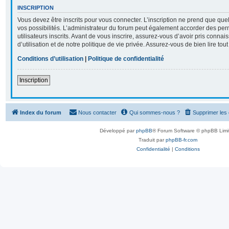
INSCRIPTION
Vous devez être inscrits pour vous connecter. L’inscription ne prend que q
vos possibilités. L’administrateur du forum peut également accorder des per
utilisateurs inscrits. Avant de vous inscrire, assurez-vous d’avoir pris conna
d’utilisation et de notre politique de vie privée. Assurez-vous de bien lire tou
Conditions d’utilisation
|
Politique de confidentialité
Inscription
Index du forum
Nous contacter
Qui sommes-nous ?
Supprimer les
Développé par
phpBB
® Forum Software © phpBB Limi
Traduit par
phpBB-fr.com
Confidentialité
|
Conditions