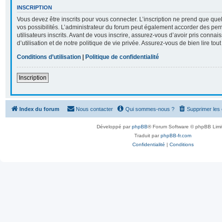
INSCRIPTION
Vous devez être inscrits pour vous connecter. L’inscription ne prend que q
vos possibilités. L’administrateur du forum peut également accorder des per
utilisateurs inscrits. Avant de vous inscrire, assurez-vous d’avoir pris conna
d’utilisation et de notre politique de vie privée. Assurez-vous de bien lire tou
Conditions d’utilisation
|
Politique de confidentialité
Inscription
Index du forum
Nous contacter
Qui sommes-nous ?
Supprimer les
Développé par
phpBB
® Forum Software © phpBB Limi
Traduit par
phpBB-fr.com
Confidentialité
|
Conditions