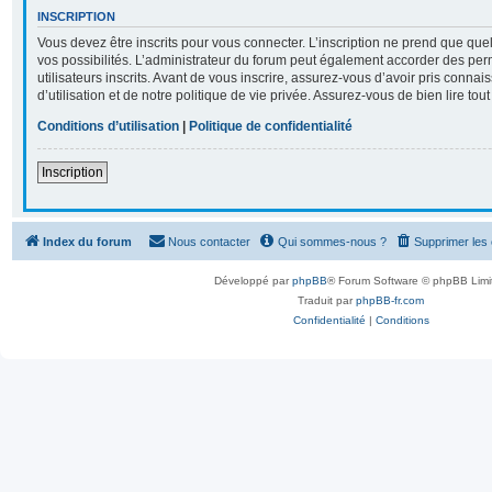
INSCRIPTION
Vous devez être inscrits pour vous connecter. L’inscription ne prend que q
vos possibilités. L’administrateur du forum peut également accorder des per
utilisateurs inscrits. Avant de vous inscrire, assurez-vous d’avoir pris conna
d’utilisation et de notre politique de vie privée. Assurez-vous de bien lire tou
Conditions d’utilisation
|
Politique de confidentialité
Inscription
Index du forum
Nous contacter
Qui sommes-nous ?
Supprimer les
Développé par
phpBB
® Forum Software © phpBB Limi
Traduit par
phpBB-fr.com
Confidentialité
|
Conditions