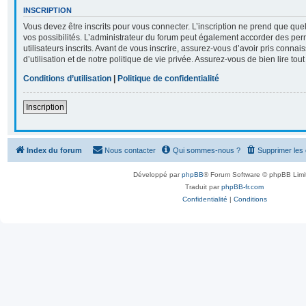
INSCRIPTION
Vous devez être inscrits pour vous connecter. L’inscription ne prend que q
vos possibilités. L’administrateur du forum peut également accorder des per
utilisateurs inscrits. Avant de vous inscrire, assurez-vous d’avoir pris conna
d’utilisation et de notre politique de vie privée. Assurez-vous de bien lire tou
Conditions d’utilisation
|
Politique de confidentialité
Inscription
Index du forum
Nous contacter
Qui sommes-nous ?
Supprimer les
Développé par
phpBB
® Forum Software © phpBB Limi
Traduit par
phpBB-fr.com
Confidentialité
|
Conditions