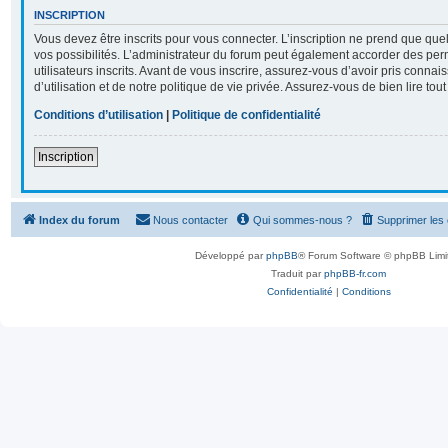
INSCRIPTION
Vous devez être inscrits pour vous connecter. L’inscription ne prend que q
vos possibilités. L’administrateur du forum peut également accorder des per
utilisateurs inscrits. Avant de vous inscrire, assurez-vous d’avoir pris conna
d’utilisation et de notre politique de vie privée. Assurez-vous de bien lire tou
Conditions d’utilisation
|
Politique de confidentialité
Inscription
Index du forum
Nous contacter
Qui sommes-nous ?
Supprimer les
Développé par
phpBB
® Forum Software © phpBB Limi
Traduit par
phpBB-fr.com
Confidentialité
|
Conditions