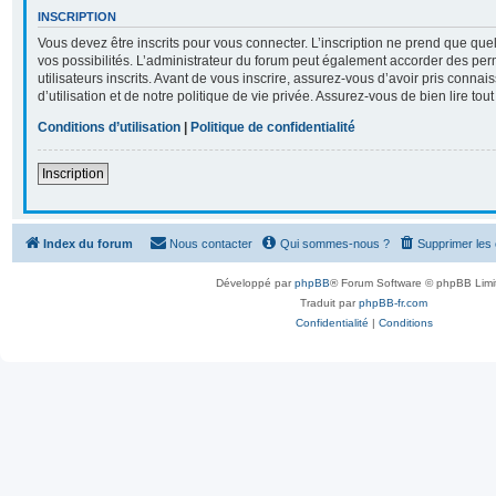
INSCRIPTION
Vous devez être inscrits pour vous connecter. L’inscription ne prend que q
vos possibilités. L’administrateur du forum peut également accorder des per
utilisateurs inscrits. Avant de vous inscrire, assurez-vous d’avoir pris conna
d’utilisation et de notre politique de vie privée. Assurez-vous de bien lire tou
Conditions d’utilisation
|
Politique de confidentialité
Inscription
Index du forum
Nous contacter
Qui sommes-nous ?
Supprimer les
Développé par
phpBB
® Forum Software © phpBB Limi
Traduit par
phpBB-fr.com
Confidentialité
|
Conditions