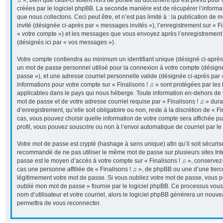
♫ », bien que ceux-ci soient hors de portée du document qui est prévu pour
créées par le logiciel phpBB. La seconde manière est de récupérer l’inform
que nous collectons. Ceci peut être, et n’est pas limité à : la publication de 
invité (désignée ci-après par « messages invités »), l’enregistrement sur « Fi
« votre compte ») et les messages que vous envoyez après l’enregistrement 
(désignés ici par « vos messages »).
Votre compte contiendra au minimum un identifiant unique (désigné ci-après p
un mot de passe personnel utilisé pour la connexion à votre compte (désigné
passe »), et une adresse courriel personnelle valide (désignée ci-après par «
informations pour votre compte sur « Finalisons ! ♫ » sont protégées par les
applicables dans le pays qui nous héberge. Toute information en-dehors de vo
mot de passe et de votre adresse courriel requise par « Finalisons ! ♫ » dur
d’enregistrement, qu’elle soit obligatoire ou non, reste à la discrétion de « F
cas, vous pouvez choisir quelle information de votre compte sera affichée p
profil, vous pouvez souscrire ou non à l’envoi automatique de courriel par le
Votre mot de passe est crypté (hashage à sens unique) afin qu’il soit sécuris
recommandé de ne pas utiliser le même mot de passe sur plusieurs sites Inter
passe est le moyen d’accès à votre compte sur « Finalisons ! ♫ », conserve
cas une personne affiliée de « Finalisons ! ♫ », de phpBB ou une d’une tier
légitimement votre mot de passe. Si vous oubliez votre mot de passe, vous pou
oublié mon mot de passe » fournie par le logiciel phpBB. Ce processus vous
nom d’utilisateur et votre courriel, alors le logiciel phpBB générera un nou
permettra de vous reconnecter.