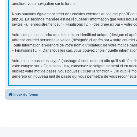
améliore votre navigation sur le forum.
Nous pouvons également créer des cookies externes au logiciel phpBB tout e
phpBB. La seconde manière est de récupérer l’information que vous nous envo
invités »), l’enregistrement sur « Finalisons ! ♫ » (désignée ici par « vot
Votre compte contiendra au minimum un identifiant unique (désigné ci-après 
adresse courriel personnelle valide (désignée ci-après par « votre courriel
Toute information en-dehors de votre nom d’utilisateur, de votre mot de passe
« Finalisons ! ♫ ». Dans tous les cas, vous pouvez choisir quelle informatio
Votre mot de passe est crypté (hashage à sens unique) afin qu’il soit sécur
votre compte sur « Finalisons ! ♫ », conservez-le soigneusement et en aucu
oubliez votre mot de passe, vous pouvez utiliser la fonction « J’ai oublié m
générera un nouveau mot de passe qui vous permettra de vous reconnecter
Index du forum