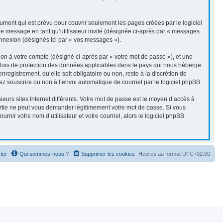
ment qui est prévu pour couvrir seulement les pages créées par le logiciel
de message en tant qu’utilisateur invité (désignée ci-après par « messages
connexion (désignés ici par « vos messages »).
ion à votre compte (désigné ci-après par « votre mot de passe »), et une
es lois de protection des données applicables dans le pays qui nous héberge.
registrement, qu’elle soit obligatoire ou non, reste à la discrétion de
ez souscrire ou non à l’envoi automatique de courriel par le logiciel phpBB.
eurs sites Internet différents. Votre mot de passe est le moyen d’accès à
artie ne peut vous demander légitimement votre mot de passe. Si vous
nir votre nom d’utilisateur et votre courriel, alors le logiciel phpBB
ter
Qui sommes-nous ?
Supprimer les cookies
Heures au format
UTC+02:00