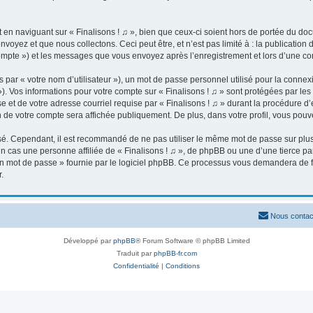
n naviguant sur « Finalisons ! ♫ », bien que ceux-ci soient hors de portée du docu
yez et que nous collectons. Ceci peut être, et n’est pas limité à : la publication 
re compte ») et les messages que vous envoyez après l’enregistrement et lors d’une 
par « votre nom d’utilisateur »), un mot de passe personnel utilisé pour la connex
 »). Vos informations pour votre compte sur « Finalisons ! ♫ » sont protégées par l
 et de votre adresse courriel requise par « Finalisons ! ♫ » durant la procédure d’en
n de votre compte sera affichée publiquement. De plus, dans votre profil, vous pouv
isé. Cependant, il est recommandé de ne pas utiliser le même mot de passe sur plusi
n cas une personne affiliée de « Finalisons ! ♫ », de phpBB ou une d’une tierce p
on mot de passe » fournie par le logiciel phpBB. Ce processus vous demandera de four
.
Nous contac
Développé par
phpBB
® Forum Software © phpBB Limited
Traduit par
phpBB-fr.com
Confidentialité
|
Conditions