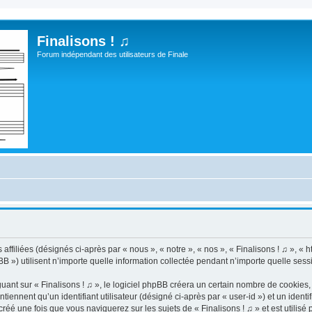
Finalisons ! ♫
Forum indépendant des utilisateurs de Finale
ffiliées (désignés ci-après par « nous », « notre », « nos », « Finalisons ! ♫ », « http
) utilisent n’importe quelle information collectée pendant n’importe quelle session
t sur « Finalisons ! ♫ », le logiciel phpBB créera un certain nombre de cookies, qu
iennent qu’un identifiant utilisateur (désigné ci-après par « user-id ») et un identif
é une fois que vous naviguerez sur les sujets de « Finalisons ! ♫ » et est utilisé p