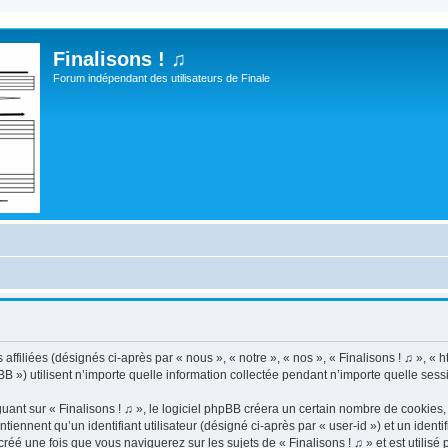
Finalisons ! ♫
Forum indépendant des utilisateurs de Finale
ffiliées (désignés ci-après par « nous », « notre », « nos », « Finalisons ! ♫ », « http
) utilisent n’importe quelle information collectée pendant n’importe quelle session
t sur « Finalisons ! ♫ », le logiciel phpBB créera un certain nombre de cookies, qu
iennent qu’un identifiant utilisateur (désigné ci-après par « user-id ») et un identif
é une fois que vous naviguerez sur les sujets de « Finalisons ! ♫ » et est utilisé p