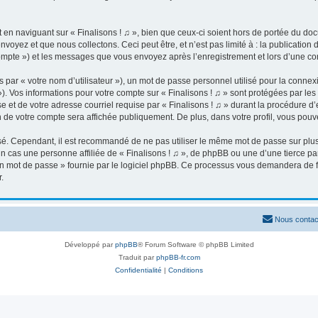
n naviguant sur « Finalisons ! ♫ », bien que ceux-ci soient hors de portée du docu
yez et que nous collectons. Ceci peut être, et n’est pas limité à : la publication 
re compte ») et les messages que vous envoyez après l’enregistrement et lors d’une 
par « votre nom d’utilisateur »), un mot de passe personnel utilisé pour la connex
 »). Vos informations pour votre compte sur « Finalisons ! ♫ » sont protégées par l
 et de votre adresse courriel requise par « Finalisons ! ♫ » durant la procédure d’en
n de votre compte sera affichée publiquement. De plus, dans votre profil, vous pouv
isé. Cependant, il est recommandé de ne pas utiliser le même mot de passe sur plusi
n cas une personne affiliée de « Finalisons ! ♫ », de phpBB ou une d’une tierce p
on mot de passe » fournie par le logiciel phpBB. Ce processus vous demandera de four
.
Nous contac
Développé par
phpBB
® Forum Software © phpBB Limited
Traduit par
phpBB-fr.com
Confidentialité
|
Conditions