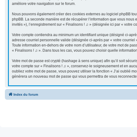
améliore votre navigation sur le forum.
Nous pouvons également créer des cookies externes au logiciel phpBB tout e
phpBB. La seconde manière est de récupérer l’information que vous nous envo
invités »), l’enregistrement sur « Finalisons ! ♫ » (désignée ici par « vot
Votre compte contiendra au minimum un identifiant unique (désigné ci-après 
adresse courriel personnelle valide (désignée ci-après par « votre courriel
Toute information en-dehors de votre nom d’utilisateur, de votre mot de passe
« Finalisons ! ♫ ». Dans tous les cas, vous pouvez choisir quelle informatio
Votre mot de passe est crypté (hashage à sens unique) afin qu’il soit sécur
votre compte sur « Finalisons ! ♫ », conservez-le soigneusement et en aucu
oubliez votre mot de passe, vous pouvez utiliser la fonction « J’ai oublié m
générera un nouveau mot de passe qui vous permettra de vous reconnecter
Index du forum