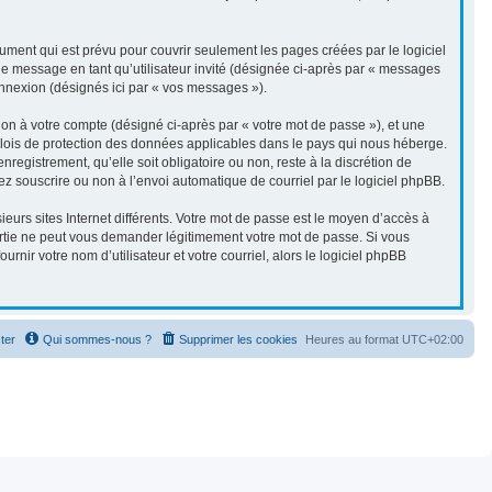
ment qui est prévu pour couvrir seulement les pages créées par le logiciel
de message en tant qu’utilisateur invité (désignée ci-après par « messages
connexion (désignés ici par « vos messages »).
ion à votre compte (désigné ci-après par « votre mot de passe »), et une
es lois de protection des données applicables dans le pays qui nous héberge.
registrement, qu’elle soit obligatoire ou non, reste à la discrétion de
ez souscrire ou non à l’envoi automatique de courriel par le logiciel phpBB.
eurs sites Internet différents. Votre mot de passe est le moyen d’accès à
artie ne peut vous demander légitimement votre mot de passe. Si vous
nir votre nom d’utilisateur et votre courriel, alors le logiciel phpBB
ter
Qui sommes-nous ?
Supprimer les cookies
Heures au format
UTC+02:00