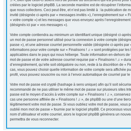
♫ », bien que ceux-ci soient hors de portée du document qui est prévu pour
créées par le logiciel phpBB. La seconde manière est de récupérer l’inform
que nous collectons. Ceci peut être, et n’est pas limité à : la publication de 
invité (désignée ci-après par « messages invités »), l’enregistrement sur « Fi
« votre compte ») et les messages que vous envoyez après l’enregistrement 
(désignés ici par « vos messages »).
Votre compte contiendra au minimum un identifiant unique (désigné ci-après p
un mot de passe personnel utilisé pour la connexion à votre compte (désigné
passe »), et une adresse courriel personnelle valide (désignée ci-après par «
informations pour votre compte sur « Finalisons ! ♫ » sont protégées par les
applicables dans le pays qui nous héberge. Toute information en-dehors de vo
mot de passe et de votre adresse courriel requise par « Finalisons ! ♫ » dur
d’enregistrement, qu’elle soit obligatoire ou non, reste à la discrétion de « F
cas, vous pouvez choisir quelle information de votre compte sera affichée p
profil, vous pouvez souscrire ou non à l’envoi automatique de courriel par le
Votre mot de passe est crypté (hashage à sens unique) afin qu’il soit sécuris
recommandé de ne pas utiliser le même mot de passe sur plusieurs sites Inter
passe est le moyen d’accès à votre compte sur « Finalisons ! ♫ », conserve
cas une personne affiliée de « Finalisons ! ♫ », de phpBB ou une d’une tier
légitimement votre mot de passe. Si vous oubliez votre mot de passe, vous pou
oublié mon mot de passe » fournie par le logiciel phpBB. Ce processus vous
nom d’utilisateur et votre courriel, alors le logiciel phpBB générera un nou
permettra de vous reconnecter.