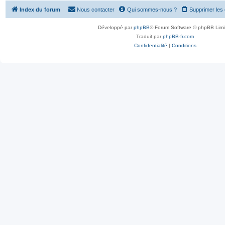
Index du forum
Nous contacter
Qui sommes-nous ?
Supprimer les
Développé par
phpBB
® Forum Software © phpBB Limi
Traduit par
phpBB-fr.com
Confidentialité
|
Conditions