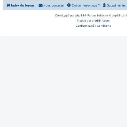
Index du forum
Nous contacter
Qui sommes-nous ?
Supprimer les
Développé par
phpBB
® Forum Software © phpBB Limi
Traduit par
phpBB-fr.com
Confidentialité
|
Conditions