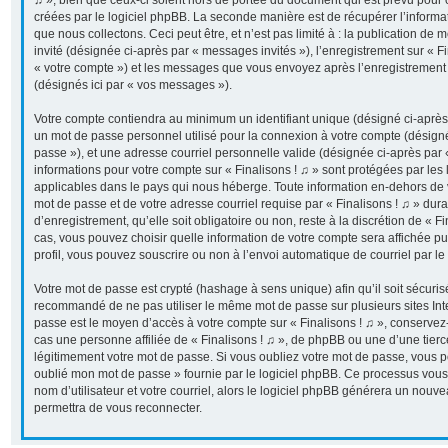
♫ », bien que ceux-ci soient hors de portée du document qui est prévu pour
créées par le logiciel phpBB. La seconde manière est de récupérer l’inform
que nous collectons. Ceci peut être, et n’est pas limité à : la publication de 
invité (désignée ci-après par « messages invités »), l’enregistrement sur « Fi
« votre compte ») et les messages que vous envoyez après l’enregistrement 
(désignés ici par « vos messages »).
Votre compte contiendra au minimum un identifiant unique (désigné ci-après p
un mot de passe personnel utilisé pour la connexion à votre compte (désigné
passe »), et une adresse courriel personnelle valide (désignée ci-après par «
informations pour votre compte sur « Finalisons ! ♫ » sont protégées par les
applicables dans le pays qui nous héberge. Toute information en-dehors de vo
mot de passe et de votre adresse courriel requise par « Finalisons ! ♫ » dur
d’enregistrement, qu’elle soit obligatoire ou non, reste à la discrétion de « F
cas, vous pouvez choisir quelle information de votre compte sera affichée p
profil, vous pouvez souscrire ou non à l’envoi automatique de courriel par le
Votre mot de passe est crypté (hashage à sens unique) afin qu’il soit sécuris
recommandé de ne pas utiliser le même mot de passe sur plusieurs sites Inter
passe est le moyen d’accès à votre compte sur « Finalisons ! ♫ », conserve
cas une personne affiliée de « Finalisons ! ♫ », de phpBB ou une d’une tier
légitimement votre mot de passe. Si vous oubliez votre mot de passe, vous pou
oublié mon mot de passe » fournie par le logiciel phpBB. Ce processus vous
nom d’utilisateur et votre courriel, alors le logiciel phpBB générera un nou
permettra de vous reconnecter.