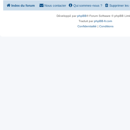
Index du forum
Nous contacter
Qui sommes-nous ?
Supprimer les
Développé par
phpBB
® Forum Software © phpBB Limi
Traduit par
phpBB-fr.com
Confidentialité
|
Conditions