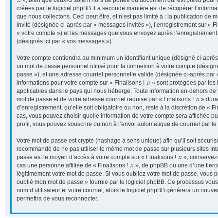
♫ », bien que ceux-ci soient hors de portée du document qui est prévu pour
créées par le logiciel phpBB. La seconde manière est de récupérer l’inform
que nous collectons. Ceci peut être, et n’est pas limité à : la publication de 
invité (désignée ci-après par « messages invités »), l’enregistrement sur « Fi
« votre compte ») et les messages que vous envoyez après l’enregistrement 
(désignés ici par « vos messages »).
Votre compte contiendra au minimum un identifiant unique (désigné ci-après p
un mot de passe personnel utilisé pour la connexion à votre compte (désigné
passe »), et une adresse courriel personnelle valide (désignée ci-après par «
informations pour votre compte sur « Finalisons ! ♫ » sont protégées par les
applicables dans le pays qui nous héberge. Toute information en-dehors de vo
mot de passe et de votre adresse courriel requise par « Finalisons ! ♫ » dur
d’enregistrement, qu’elle soit obligatoire ou non, reste à la discrétion de « F
cas, vous pouvez choisir quelle information de votre compte sera affichée p
profil, vous pouvez souscrire ou non à l’envoi automatique de courriel par le
Votre mot de passe est crypté (hashage à sens unique) afin qu’il soit sécuris
recommandé de ne pas utiliser le même mot de passe sur plusieurs sites Inter
passe est le moyen d’accès à votre compte sur « Finalisons ! ♫ », conserve
cas une personne affiliée de « Finalisons ! ♫ », de phpBB ou une d’une tier
légitimement votre mot de passe. Si vous oubliez votre mot de passe, vous pou
oublié mon mot de passe » fournie par le logiciel phpBB. Ce processus vous
nom d’utilisateur et votre courriel, alors le logiciel phpBB générera un nou
permettra de vous reconnecter.