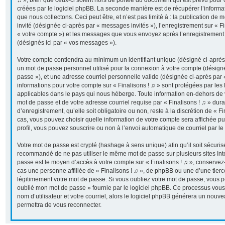
♫ », bien que ceux-ci soient hors de portée du document qui est prévu pour
créées par le logiciel phpBB. La seconde manière est de récupérer l’inform
que nous collectons. Ceci peut être, et n’est pas limité à : la publication de 
invité (désignée ci-après par « messages invités »), l’enregistrement sur « Fi
« votre compte ») et les messages que vous envoyez après l’enregistrement 
(désignés ici par « vos messages »).
Votre compte contiendra au minimum un identifiant unique (désigné ci-après p
un mot de passe personnel utilisé pour la connexion à votre compte (désigné
passe »), et une adresse courriel personnelle valide (désignée ci-après par «
informations pour votre compte sur « Finalisons ! ♫ » sont protégées par les
applicables dans le pays qui nous héberge. Toute information en-dehors de vo
mot de passe et de votre adresse courriel requise par « Finalisons ! ♫ » dur
d’enregistrement, qu’elle soit obligatoire ou non, reste à la discrétion de « F
cas, vous pouvez choisir quelle information de votre compte sera affichée p
profil, vous pouvez souscrire ou non à l’envoi automatique de courriel par le
Votre mot de passe est crypté (hashage à sens unique) afin qu’il soit sécuris
recommandé de ne pas utiliser le même mot de passe sur plusieurs sites Inter
passe est le moyen d’accès à votre compte sur « Finalisons ! ♫ », conserve
cas une personne affiliée de « Finalisons ! ♫ », de phpBB ou une d’une tier
légitimement votre mot de passe. Si vous oubliez votre mot de passe, vous pou
oublié mon mot de passe » fournie par le logiciel phpBB. Ce processus vous
nom d’utilisateur et votre courriel, alors le logiciel phpBB générera un nou
permettra de vous reconnecter.