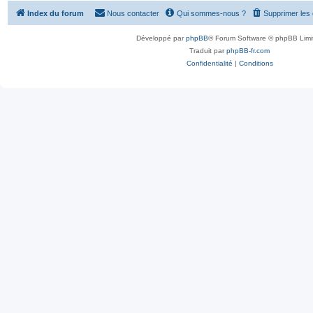
Index du forum
Nous contacter
Qui sommes-nous ?
Supprimer les
Développé par
phpBB
® Forum Software © phpBB Limi
Traduit par
phpBB-fr.com
Confidentialité
|
Conditions