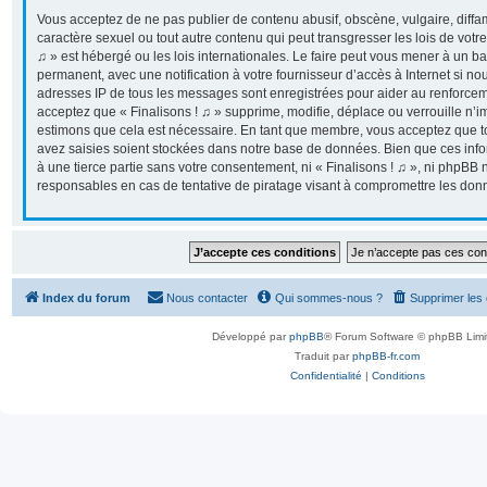
Vous acceptez de ne pas publier de contenu abusif, obscène, vulgaire, diff
caractère sexuel ou tout autre contenu qui peut transgresser les lois de votr
♫ » est hébergé ou les lois internationales. Le faire peut vous mener à un 
permanent, avec une notification à votre fournisseur d’accès à Internet si n
adresses IP de tous les messages sont enregistrées pour aider au renforcem
acceptez que « Finalisons ! ♫ » supprime, modifie, déplace ou verrouille n’i
estimons que cela est nécessaire. En tant que membre, vous acceptez que t
avez saisies soient stockées dans notre base de données. Bien que ces info
à une tierce partie sans votre consentement, ni « Finalisons ! ♫ », ni phpB
responsables en cas de tentative de piratage visant à compromettre les don
Index du forum
Nous contacter
Qui sommes-nous ?
Supprimer les
Développé par
phpBB
® Forum Software © phpBB Limi
Traduit par
phpBB-fr.com
Confidentialité
|
Conditions