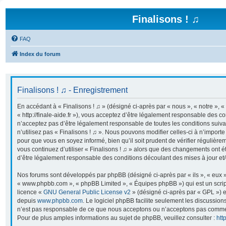
Finalisons ! ♫
FAQ
Index du forum
Finalisons ! ♫ - Enregistrement
En accédant à « Finalisons ! ♫ » (désigné ci-après par « nous », « notre », « 
« http://finale-aide.fr »), vous acceptez d’être légalement responsable des co
n’acceptez pas d’être légalement responsable de toutes les conditions suiva
n’utilisez pas « Finalisons ! ♫ ». Nous pouvons modifier celles-ci à n’import
pour que vous en soyez informé, bien qu’il soit prudent de vérifier régulière
vous continuez d’utiliser « Finalisons ! ♫ » alors que des changements ont é
d’être légalement responsable des conditions découlant des mises à jour et/
Nos forums sont développés par phpBB (désigné ci-après par « ils », « eux »,
« www.phpbb.com », « phpBB Limited », « Équipes phpBB ») qui est un script
licence «
GNU General Public License v2
» (désigné ci-après par « GPL ») e
depuis
www.phpbb.com
. Le logiciel phpBB facilite seulement les discussion
n’est pas responsable de ce que nous acceptons ou n’acceptons pas comme
Pour de plus amples informations au sujet de phpBB, veuillez consulter :
htt