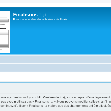
Finalisons ! ♫
Forum indépendant des utilisateurs de Finale
 nos », « Finalisons ! ♫ », « http://finale-aide.fr »), vous acceptez d’être légaleme
pas et/ou n’utilisez pas « Finalisons ! ♫ ». Nous pouvons modifier celles-ci à n’i
us continuez d’utiliser « Finalisons ! ♫ » alors que des changements ont été effect