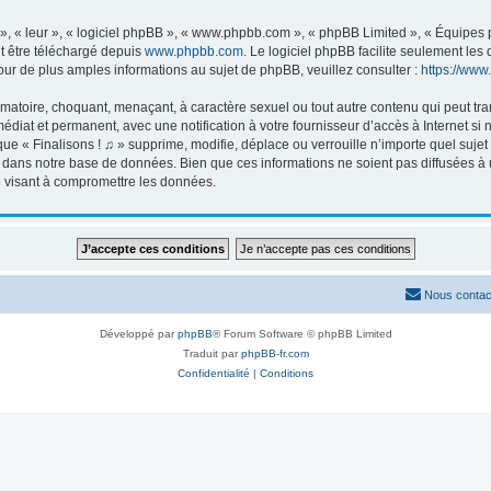
, « leur », « logiciel phpBB », « www.phpbb.com », « phpBB Limited », « Équipes ph
ut être téléchargé depuis
www.phpbb.com
. Le logiciel phpBB facilite seulement le
 de plus amples informations au sujet de phpBB, veuillez consulter :
https://www
matoire, choquant, menaçant, à caractère sexuel ou tout autre contenu qui peut tran
édiat et permanent, avec une notification à votre fournisseur d’accès à Internet s
ue « Finalisons ! ♫ » supprime, modifie, déplace ou verrouille n’importe quel suj
 dans notre base de données. Bien que ces informations ne soient pas diffusées à u
e visant à compromettre les données.
Nous contac
Développé par
phpBB
® Forum Software © phpBB Limited
Traduit par
phpBB-fr.com
Confidentialité
|
Conditions