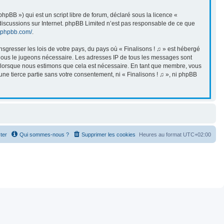
pBB ») qui est un script libre de forum, déclaré sous la licence «
s discussions sur Internet. phpBB Limited n’est pas responsable de ce que
.phpbb.com/
.
sgresser les lois de votre pays, du pays où « Finalisons ! ♫ » est hébergé
i nous le jugeons nécessaire. Les adresses IP de tous les messages sont
et lorsque nous estimons que cela est nécessaire. En tant que membre, vous
ne tierce partie sans votre consentement, ni « Finalisons ! ♫ », ni phpBB
ter
Qui sommes-nous ?
Supprimer les cookies
Heures au format
UTC+02:00