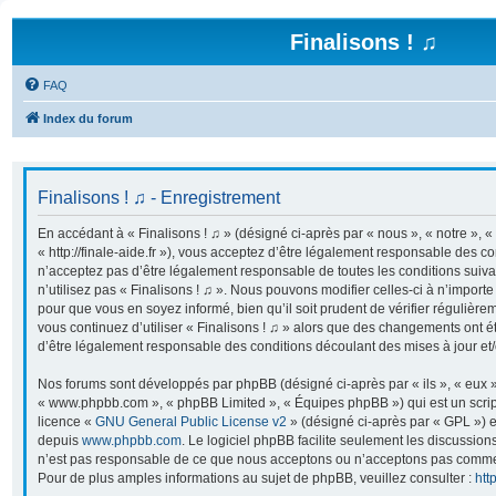
Finalisons ! ♫
FAQ
Index du forum
Finalisons ! ♫ - Enregistrement
En accédant à « Finalisons ! ♫ » (désigné ci-après par « nous », « notre », « 
« http://finale-aide.fr »), vous acceptez d’être légalement responsable des co
n’acceptez pas d’être légalement responsable de toutes les conditions suiva
n’utilisez pas « Finalisons ! ♫ ». Nous pouvons modifier celles-ci à n’import
pour que vous en soyez informé, bien qu’il soit prudent de vérifier régulière
vous continuez d’utiliser « Finalisons ! ♫ » alors que des changements ont é
d’être légalement responsable des conditions découlant des mises à jour et/
Nos forums sont développés par phpBB (désigné ci-après par « ils », « eux »,
« www.phpbb.com », « phpBB Limited », « Équipes phpBB ») qui est un script
licence «
GNU General Public License v2
» (désigné ci-après par « GPL ») e
depuis
www.phpbb.com
. Le logiciel phpBB facilite seulement les discussion
n’est pas responsable de ce que nous acceptons ou n’acceptons pas comme
Pour de plus amples informations au sujet de phpBB, veuillez consulter :
htt