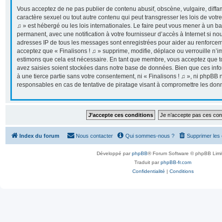
Vous acceptez de ne pas publier de contenu abusif, obscène, vulgaire, diff
caractère sexuel ou tout autre contenu qui peut transgresser les lois de votr
♫ » est hébergé ou les lois internationales. Le faire peut vous mener à un 
permanent, avec une notification à votre fournisseur d’accès à Internet si n
adresses IP de tous les messages sont enregistrées pour aider au renforcem
acceptez que « Finalisons ! ♫ » supprime, modifie, déplace ou verrouille n’i
estimons que cela est nécessaire. En tant que membre, vous acceptez que t
avez saisies soient stockées dans notre base de données. Bien que ces info
à une tierce partie sans votre consentement, ni « Finalisons ! ♫ », ni phpB
responsables en cas de tentative de piratage visant à compromettre les don
Index du forum
Nous contacter
Qui sommes-nous ?
Supprimer les
Développé par
phpBB
® Forum Software © phpBB Limi
Traduit par
phpBB-fr.com
Confidentialité
|
Conditions