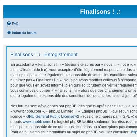
Finalisons ! ♫
FAQ
Index du forum
Finalisons ! ♫ - Enregistrement
En accédant à « Finalisons ! ♫ » (désigné ci-après par « nous », « notre », « 
« http://finale-aide.fr »), vous acceptez d’être légalement responsable des co
n’acceptez pas d’être légalement responsable de toutes les conditions suiva
n’utilisez pas « Finalisons ! ♫ ». Nous pouvons modifier celles-ci à n’import
pour que vous en soyez informé, bien qu’il soit prudent de vérifier régulière
vous continuez d’utiliser « Finalisons ! ♫ » alors que des changements ont é
d’être légalement responsable des conditions découlant des mises à jour et/
Nos forums sont développés par phpBB (désigné ci-après par « ils », « eux »,
« www.phpbb.com », « phpBB Limited », « Équipes phpBB ») qui est un script
licence «
GNU General Public License v2
» (désigné ci-après par « GPL ») e
depuis
www.phpbb.com
. Le logiciel phpBB facilite seulement les discussion
n’est pas responsable de ce que nous acceptons ou n’acceptons pas comme
Pour de plus amples informations au sujet de phpBB, veuillez consulter :
htt