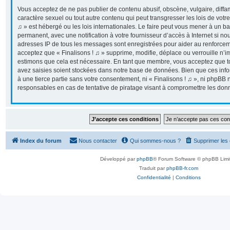
Vous acceptez de ne pas publier de contenu abusif, obscène, vulgaire, diff
caractère sexuel ou tout autre contenu qui peut transgresser les lois de votr
♫ » est hébergé ou les lois internationales. Le faire peut vous mener à un 
permanent, avec une notification à votre fournisseur d’accès à Internet si n
adresses IP de tous les messages sont enregistrées pour aider au renforcem
acceptez que « Finalisons ! ♫ » supprime, modifie, déplace ou verrouille n’i
estimons que cela est nécessaire. En tant que membre, vous acceptez que t
avez saisies soient stockées dans notre base de données. Bien que ces info
à une tierce partie sans votre consentement, ni « Finalisons ! ♫ », ni phpB
responsables en cas de tentative de piratage visant à compromettre les don
Index du forum
Nous contacter
Qui sommes-nous ?
Supprimer les
Développé par
phpBB
® Forum Software © phpBB Limi
Traduit par
phpBB-fr.com
Confidentialité
|
Conditions