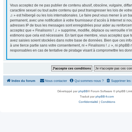
Vous acceptez de ne pas publier de contenu abusif, obscène, vulgaire, diff
caractère sexuel ou tout autre contenu qui peut transgresser les lois de votr
♫ » est hébergé ou les lois internationales. Le faire peut vous mener à un 
permanent, avec une notification à votre fournisseur d’accès à Internet si n
adresses IP de tous les messages sont enregistrées pour aider au renforcem
acceptez que « Finalisons ! ♫ » supprime, modifie, déplace ou verrouille n’i
estimons que cela est nécessaire. En tant que membre, vous acceptez que t
avez saisies soient stockées dans notre base de données. Bien que ces info
à une tierce partie sans votre consentement, ni « Finalisons ! ♫ », ni phpB
responsables en cas de tentative de piratage visant à compromettre les don
Index du forum
Nous contacter
Qui sommes-nous ?
Supprimer les
Développé par
phpBB
® Forum Software © phpBB Limi
Traduit par
phpBB-fr.com
Confidentialité
|
Conditions