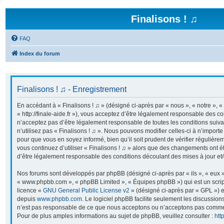
Finalisons ! ♫
FAQ
Index du forum
Finalisons ! ♫ - Enregistrement
En accédant à « Finalisons ! ♫ » (désigné ci-après par « nous », « notre », « 
« http://finale-aide.fr »), vous acceptez d’être légalement responsable des co
n’acceptez pas d’être légalement responsable de toutes les conditions suiva
n’utilisez pas « Finalisons ! ♫ ». Nous pouvons modifier celles-ci à n’import
pour que vous en soyez informé, bien qu’il soit prudent de vérifier régulière
vous continuez d’utiliser « Finalisons ! ♫ » alors que des changements ont é
d’être légalement responsable des conditions découlant des mises à jour et/
Nos forums sont développés par phpBB (désigné ci-après par « ils », « eux »,
« www.phpbb.com », « phpBB Limited », « Équipes phpBB ») qui est un script
licence «
GNU General Public License v2
» (désigné ci-après par « GPL ») e
depuis
www.phpbb.com
. Le logiciel phpBB facilite seulement les discussion
n’est pas responsable de ce que nous acceptons ou n’acceptons pas comme
Pour de plus amples informations au sujet de phpBB, veuillez consulter :
htt