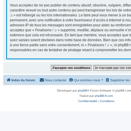
Vous acceptez de ne pas publier de contenu abusif, obscène, vulgaire, diff
caractère sexuel ou tout autre contenu qui peut transgresser les lois de votr
♫ » est hébergé ou les lois internationales. Le faire peut vous mener à un 
permanent, avec une notification à votre fournisseur d’accès à Internet si n
adresses IP de tous les messages sont enregistrées pour aider au renforcem
acceptez que « Finalisons ! ♫ » supprime, modifie, déplace ou verrouille n’i
estimons que cela est nécessaire. En tant que membre, vous acceptez que t
avez saisies soient stockées dans notre base de données. Bien que ces info
à une tierce partie sans votre consentement, ni « Finalisons ! ♫ », ni phpB
responsables en cas de tentative de piratage visant à compromettre les don
Index du forum
Nous contacter
Qui sommes-nous ?
Supprimer les
Développé par
phpBB
® Forum Software © phpBB Limi
Traduit par
phpBB-fr.com
Confidentialité
|
Conditions