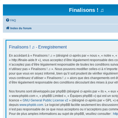
Finalisons ! ♫
FAQ
Index du forum
Finalisons ! ♫ - Enregistrement
En accédant à « Finalisons ! ♫ » (désigné ci-après par « nous », « notre », « 
« http://finale-aide.fr »), vous acceptez d’être légalement responsable des co
n’acceptez pas d’être légalement responsable de toutes les conditions suiva
n’utilisez pas « Finalisons ! ♫ ». Nous pouvons modifier celles-ci à n’import
pour que vous en soyez informé, bien qu’il soit prudent de vérifier régulière
vous continuez d’utiliser « Finalisons ! ♫ » alors que des changements ont é
d’être légalement responsable des conditions découlant des mises à jour et/
Nos forums sont développés par phpBB (désigné ci-après par « ils », « eux »,
« www.phpbb.com », « phpBB Limited », « Équipes phpBB ») qui est un script
licence «
GNU General Public License v2
» (désigné ci-après par « GPL ») e
depuis
www.phpbb.com
. Le logiciel phpBB facilite seulement les discussion
n’est pas responsable de ce que nous acceptons ou n’acceptons pas comme
Pour de plus amples informations au sujet de phpBB, veuillez consulter :
htt