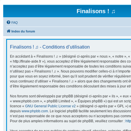
Finalisons ! ♫
FAQ
Index du forum
Finalisons ! ♫ - Conditions d’utilisation
En accédant à « Finalisons ! ♫ » (désigné ci-après par « nous », « notre », « 
« http://finale-aide.fr »), vous acceptez d’être légalement responsable des co
n’acceptez pas d’être légalement responsable de toutes les conditions suiva
n’utilisez pas « Finalisons ! ♫ ». Nous pouvons modifier celles-ci à n’import
pour que vous en soyez informé, bien qu’il soit prudent de vérifier régulière
vous continuez d’utiliser « Finalisons ! ♫ » alors que des changements ont é
d’être légalement responsable des conditions découlant des mises à jour et/
Nos forums sont développés par phpBB (désigné ci-après par « ils », « eux »,
« www.phpbb.com », « phpBB Limited », « Équipes phpBB ») qui est un script
licence «
GNU General Public License v2
» (désigné ci-après par « GPL ») e
depuis
www.phpbb.com
. Le logiciel phpBB facilite seulement les discussion
n’est pas responsable de ce que nous acceptons ou n’acceptons pas comme
Pour de plus amples informations au sujet de phpBB, veuillez consulter :
htt