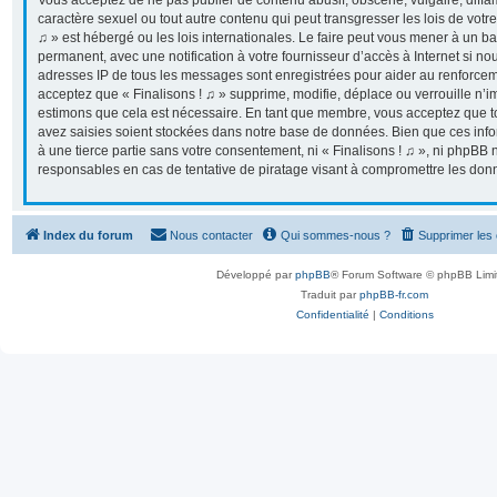
Vous acceptez de ne pas publier de contenu abusif, obscène, vulgaire, diff
caractère sexuel ou tout autre contenu qui peut transgresser les lois de votr
♫ » est hébergé ou les lois internationales. Le faire peut vous mener à un 
permanent, avec une notification à votre fournisseur d’accès à Internet si n
adresses IP de tous les messages sont enregistrées pour aider au renforcem
acceptez que « Finalisons ! ♫ » supprime, modifie, déplace ou verrouille n’i
estimons que cela est nécessaire. En tant que membre, vous acceptez que t
avez saisies soient stockées dans notre base de données. Bien que ces info
à une tierce partie sans votre consentement, ni « Finalisons ! ♫ », ni phpB
responsables en cas de tentative de piratage visant à compromettre les don
Index du forum
Nous contacter
Qui sommes-nous ?
Supprimer les
Développé par
phpBB
® Forum Software © phpBB Limi
Traduit par
phpBB-fr.com
Confidentialité
|
Conditions