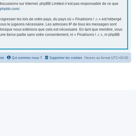
s discussions sur Internet. phpBB Limited n’est pas responsable de ce que
.phpbb.com/
.
sgresser les lois de votre pays, du pays où « Finalisons ! ♫ » est hébergé
i nous le jugeons nécessaire. Les adresses IP de tous les messages sont
et lorsque nous estimons que cela est nécessaire. En tant que membre, vous
ne tierce partie sans votre consentement, ni « Finalisons ! ♫ », ni phpBB
ter
Qui sommes-nous ?
Supprimer les cookies
Heures au format
UTC+02:00