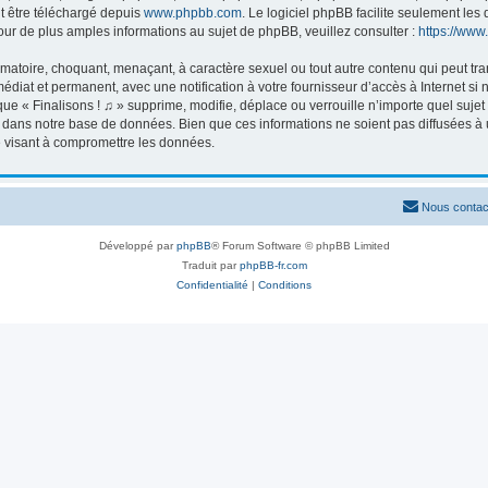
ut être téléchargé depuis
www.phpbb.com
. Le logiciel phpBB facilite seulement le
 de plus amples informations au sujet de phpBB, veuillez consulter :
https://www
matoire, choquant, menaçant, à caractère sexuel ou tout autre contenu qui peut tran
édiat et permanent, avec une notification à votre fournisseur d’accès à Internet s
ue « Finalisons ! ♫ » supprime, modifie, déplace ou verrouille n’importe quel suj
 dans notre base de données. Bien que ces informations ne soient pas diffusées à u
e visant à compromettre les données.
Nous contac
Développé par
phpBB
® Forum Software © phpBB Limited
Traduit par
phpBB-fr.com
Confidentialité
|
Conditions