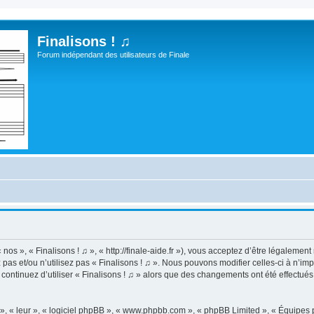
Finalisons ! ♫
Forum indépendant des utilisateurs de Finale
 nos », « Finalisons ! ♫ », « http://finale-aide.fr »), vous acceptez d’être légaleme
pas et/ou n’utilisez pas « Finalisons ! ♫ ». Nous pouvons modifier celles-ci à n’i
us continuez d’utiliser « Finalisons ! ♫ » alors que des changements ont été effect
, « leur », « logiciel phpBB », « www.phpbb.com », « phpBB Limited », « Équipes ph