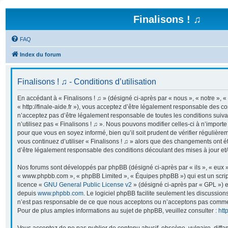
Finalisons ! ♫
FAQ
Index du forum
Finalisons ! ♫ - Conditions d’utilisation
En accédant à « Finalisons ! ♫ » (désigné ci-après par « nous », « notre », « 
« http://finale-aide.fr »), vous acceptez d’être légalement responsable des co
n’acceptez pas d’être légalement responsable de toutes les conditions suiva
n’utilisez pas « Finalisons ! ♫ ». Nous pouvons modifier celles-ci à n’import
pour que vous en soyez informé, bien qu’il soit prudent de vérifier régulière
vous continuez d’utiliser « Finalisons ! ♫ » alors que des changements ont é
d’être légalement responsable des conditions découlant des mises à jour et/
Nos forums sont développés par phpBB (désigné ci-après par « ils », « eux »,
« www.phpbb.com », « phpBB Limited », « Équipes phpBB ») qui est un script
licence «
GNU General Public License v2
» (désigné ci-après par « GPL ») e
depuis
www.phpbb.com
. Le logiciel phpBB facilite seulement les discussion
n’est pas responsable de ce que nous acceptons ou n’acceptons pas comme
Pour de plus amples informations au sujet de phpBB, veuillez consulter :
htt