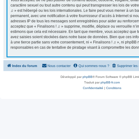
Vous acceptez de ne pas publier de contenu abusif, obscène, vulgaire, diff
caractère sexuel ou tout autre contenu qui peut transgresser les lois de votr
♫ » est hébergé ou les lois internationales. Le faire peut vous mener à un 
permanent, avec une notification à votre fournisseur d’accès à Internet si n
adresses IP de tous les messages sont enregistrées pour aider au renforcem
acceptez que « Finalisons ! ♫ » supprime, modifie, déplace ou verrouille n’i
estimons que cela est nécessaire. En tant que membre, vous acceptez que t
avez saisies soient stockées dans notre base de données. Bien que ces info
à une tierce partie sans votre consentement, ni « Finalisons ! ♫ », ni phpB
responsables en cas de tentative de piratage visant à compromettre les don
Index du forum
Nous contacter
Qui sommes-nous ?
Supprimer les
Développé par
phpBB
® Forum Software © phpBB Limi
Traduit par
phpBB-fr.com
Confidentialité
|
Conditions