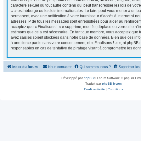
Vous acceptez de ne pas publier de contenu abusif, obscène, vulgaire, diff
caractère sexuel ou tout autre contenu qui peut transgresser les lois de votr
♫ » est hébergé ou les lois internationales. Le faire peut vous mener à un 
permanent, avec une notification à votre fournisseur d’accès à Internet si n
adresses IP de tous les messages sont enregistrées pour aider au renforcem
acceptez que « Finalisons ! ♫ » supprime, modifie, déplace ou verrouille n’i
estimons que cela est nécessaire. En tant que membre, vous acceptez que t
avez saisies soient stockées dans notre base de données. Bien que ces info
à une tierce partie sans votre consentement, ni « Finalisons ! ♫ », ni phpB
responsables en cas de tentative de piratage visant à compromettre les don
Index du forum
Nous contacter
Qui sommes-nous ?
Supprimer les
Développé par
phpBB
® Forum Software © phpBB Limi
Traduit par
phpBB-fr.com
Confidentialité
|
Conditions