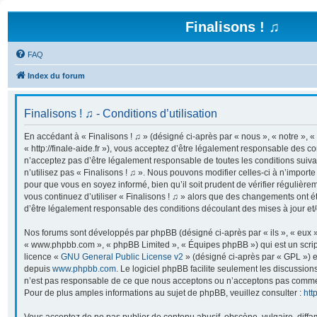
Finalisons ! ♫
FAQ
Index du forum
Finalisons ! ♫ - Conditions d’utilisation
En accédant à « Finalisons ! ♫ » (désigné ci-après par « nous », « notre », « 
« http://finale-aide.fr »), vous acceptez d’être légalement responsable des co
n’acceptez pas d’être légalement responsable de toutes les conditions suiva
n’utilisez pas « Finalisons ! ♫ ». Nous pouvons modifier celles-ci à n’import
pour que vous en soyez informé, bien qu’il soit prudent de vérifier régulière
vous continuez d’utiliser « Finalisons ! ♫ » alors que des changements ont é
d’être légalement responsable des conditions découlant des mises à jour et/
Nos forums sont développés par phpBB (désigné ci-après par « ils », « eux »,
« www.phpbb.com », « phpBB Limited », « Équipes phpBB ») qui est un script
licence «
GNU General Public License v2
» (désigné ci-après par « GPL ») e
depuis
www.phpbb.com
. Le logiciel phpBB facilite seulement les discussion
n’est pas responsable de ce que nous acceptons ou n’acceptons pas comme
Pour de plus amples informations au sujet de phpBB, veuillez consulter :
htt