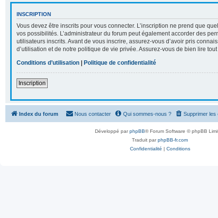
INSCRIPTION
Vous devez être inscrits pour vous connecter. L’inscription ne prend que q
vos possibilités. L’administrateur du forum peut également accorder des per
utilisateurs inscrits. Avant de vous inscrire, assurez-vous d’avoir pris conna
d’utilisation et de notre politique de vie privée. Assurez-vous de bien lire tou
Conditions d’utilisation
|
Politique de confidentialité
Inscription
Index du forum
Nous contacter
Qui sommes-nous ?
Supprimer les
Développé par
phpBB
® Forum Software © phpBB Limi
Traduit par
phpBB-fr.com
Confidentialité
|
Conditions