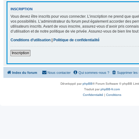
INSCRIPTION
Vous devez être inscrits pour vous connecter. L’inscription ne prend que q
vos possibilités. L’administrateur du forum peut également accorder des per
utilisateurs inscrits. Avant de vous inscrire, assurez-vous d’avoir pris conna
d’utilisation et de notre politique de vie privée. Assurez-vous de bien lire tou
Conditions d’utilisation
|
Politique de confidentialité
Inscription
Index du forum
Nous contacter
Qui sommes-nous ?
Supprimer les
Développé par
phpBB
® Forum Software © phpBB Limi
Traduit par
phpBB-fr.com
Confidentialité
|
Conditions