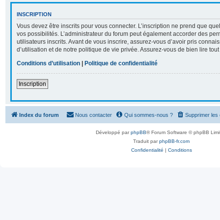
INSCRIPTION
Vous devez être inscrits pour vous connecter. L’inscription ne prend que q
vos possibilités. L’administrateur du forum peut également accorder des per
utilisateurs inscrits. Avant de vous inscrire, assurez-vous d’avoir pris conna
d’utilisation et de notre politique de vie privée. Assurez-vous de bien lire tou
Conditions d’utilisation
|
Politique de confidentialité
Inscription
Index du forum
Nous contacter
Qui sommes-nous ?
Supprimer les
Développé par
phpBB
® Forum Software © phpBB Limi
Traduit par
phpBB-fr.com
Confidentialité
|
Conditions