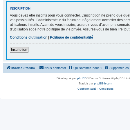
INSCRIPTION
Vous devez être inscrits pour vous connecter. L’inscription ne prend que q
vos possibilités. L’administrateur du forum peut également accorder des per
utilisateurs inscrits. Avant de vous inscrire, assurez-vous d’avoir pris conna
d’utilisation et de notre politique de vie privée. Assurez-vous de bien lire tou
Conditions d’utilisation
|
Politique de confidentialité
Inscription
Index du forum
Nous contacter
Qui sommes-nous ?
Supprimer les
Développé par
phpBB
® Forum Software © phpBB Limi
Traduit par
phpBB-fr.com
Confidentialité
|
Conditions