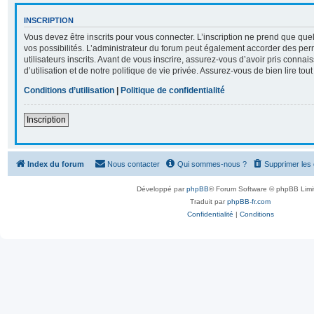
INSCRIPTION
Vous devez être inscrits pour vous connecter. L’inscription ne prend que q
vos possibilités. L’administrateur du forum peut également accorder des per
utilisateurs inscrits. Avant de vous inscrire, assurez-vous d’avoir pris conna
d’utilisation et de notre politique de vie privée. Assurez-vous de bien lire tou
Conditions d’utilisation
|
Politique de confidentialité
Inscription
Index du forum
Nous contacter
Qui sommes-nous ?
Supprimer les
Développé par
phpBB
® Forum Software © phpBB Limi
Traduit par
phpBB-fr.com
Confidentialité
|
Conditions