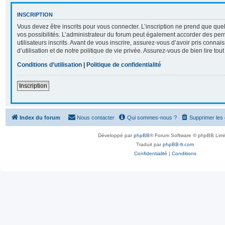
INSCRIPTION
Vous devez être inscrits pour vous connecter. L’inscription ne prend que q
vos possibilités. L’administrateur du forum peut également accorder des per
utilisateurs inscrits. Avant de vous inscrire, assurez-vous d’avoir pris conna
d’utilisation et de notre politique de vie privée. Assurez-vous de bien lire tou
Conditions d’utilisation
|
Politique de confidentialité
Inscription
Index du forum
Nous contacter
Qui sommes-nous ?
Supprimer les
Développé par
phpBB
® Forum Software © phpBB Limi
Traduit par
phpBB-fr.com
Confidentialité
|
Conditions