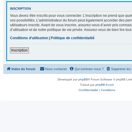
INSCRIPTION
Vous devez être inscrits pour vous connecter. L’inscription ne prend que q
vos possibilités. L’administrateur du forum peut également accorder des per
utilisateurs inscrits. Avant de vous inscrire, assurez-vous d’avoir pris conna
d’utilisation et de notre politique de vie privée. Assurez-vous de bien lire tou
Conditions d’utilisation
|
Politique de confidentialité
Inscription
Index du forum
Nous contacter
Qui sommes-nous ?
Supprimer les
Développé par
phpBB
® Forum Software © phpBB Limi
Traduit par
phpBB-fr.com
Confidentialité
|
Conditions