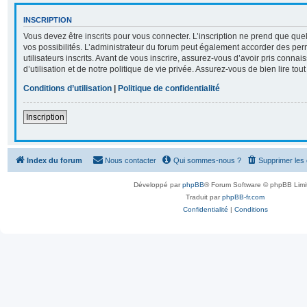
INSCRIPTION
Vous devez être inscrits pour vous connecter. L’inscription ne prend que q
vos possibilités. L’administrateur du forum peut également accorder des per
utilisateurs inscrits. Avant de vous inscrire, assurez-vous d’avoir pris conna
d’utilisation et de notre politique de vie privée. Assurez-vous de bien lire tou
Conditions d’utilisation
|
Politique de confidentialité
Inscription
Index du forum
Nous contacter
Qui sommes-nous ?
Supprimer les
Développé par
phpBB
® Forum Software © phpBB Limi
Traduit par
phpBB-fr.com
Confidentialité
|
Conditions