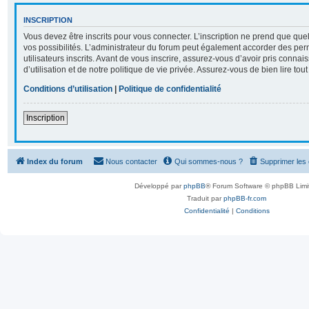
INSCRIPTION
Vous devez être inscrits pour vous connecter. L’inscription ne prend que q
vos possibilités. L’administrateur du forum peut également accorder des per
utilisateurs inscrits. Avant de vous inscrire, assurez-vous d’avoir pris conna
d’utilisation et de notre politique de vie privée. Assurez-vous de bien lire tou
Conditions d’utilisation
|
Politique de confidentialité
Inscription
Index du forum
Nous contacter
Qui sommes-nous ?
Supprimer les
Développé par
phpBB
® Forum Software © phpBB Limi
Traduit par
phpBB-fr.com
Confidentialité
|
Conditions