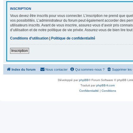
INSCRIPTION
Vous devez être inscrits pour vous connecter. L’inscription ne prend que q
vos possibilités. L’administrateur du forum peut également accorder des per
utilisateurs inscrits. Avant de vous inscrire, assurez-vous d’avoir pris conna
d’utilisation et de notre politique de vie privée. Assurez-vous de bien lire tou
Conditions d’utilisation
|
Politique de confidentialité
Inscription
Index du forum
Nous contacter
Qui sommes-nous ?
Supprimer les
Développé par
phpBB
® Forum Software © phpBB Limi
Traduit par
phpBB-fr.com
Confidentialité
|
Conditions