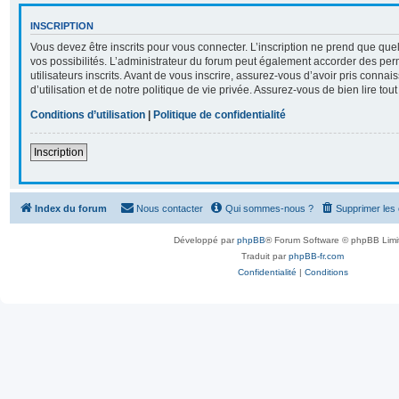
INSCRIPTION
Vous devez être inscrits pour vous connecter. L’inscription ne prend que q
vos possibilités. L’administrateur du forum peut également accorder des per
utilisateurs inscrits. Avant de vous inscrire, assurez-vous d’avoir pris conna
d’utilisation et de notre politique de vie privée. Assurez-vous de bien lire tou
Conditions d’utilisation
|
Politique de confidentialité
Inscription
Index du forum
Nous contacter
Qui sommes-nous ?
Supprimer les
Développé par
phpBB
® Forum Software © phpBB Limi
Traduit par
phpBB-fr.com
Confidentialité
|
Conditions