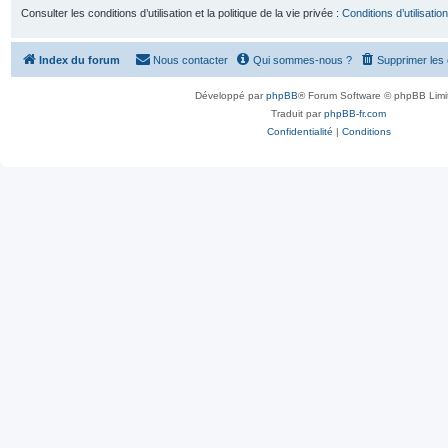
Consulter les conditions d’utilisation et la politique de la vie privée :
Conditions d’utilisation
Index du forum
Nous contacter
Qui sommes-nous ?
Supprimer les
Développé par
phpBB
® Forum Software © phpBB Limi
Traduit par
phpBB-fr.com
Confidentialité
|
Conditions