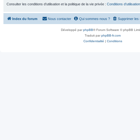
Consulter les conditions d’utilisation et la politique de la vie privée :
Conditions d’utilisation
Index du forum
Nous contacter
Qui sommes-nous ?
Supprimer les
Développé par
phpBB
® Forum Software © phpBB Limi
Traduit par
phpBB-fr.com
Confidentialité
|
Conditions