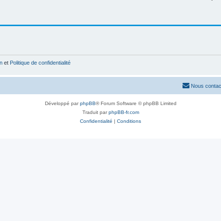
on
et
Politique de confidentialité
Nous contac
Développé par
phpBB
® Forum Software © phpBB Limited
Traduit par
phpBB-fr.com
Confidentialité
|
Conditions