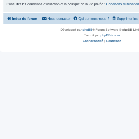
Consulter les conditions d’utilisation et la politique de la vie privée :
Conditions d’utilisation
Index du forum
Nous contacter
Qui sommes-nous ?
Supprimer les
Développé par
phpBB
® Forum Software © phpBB Limi
Traduit par
phpBB-fr.com
Confidentialité
|
Conditions